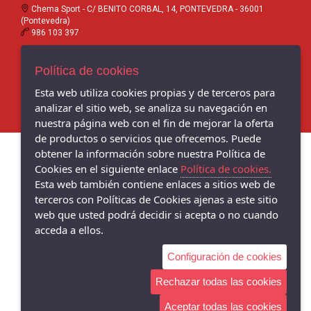
Chema Sport - C/ BENITO CORBAL, 14, PONTEVEDRA - 36001
(Pontevedra)
986 103 397
Chema Sneakers - C/ DANIEL DE LA SOTA, 9, - 36001 (Pontevedra)
Política de cookies
986 102 081
Esta web utiliza cookies propias y de terceros para
analizar el sitio web, se analiza su navegación en
nuestra página web con el fin de mejorar la oferta
de productos o servicios que ofrecemos. Puede
obtener la información sobre nuestra Política de
Cookies en el siguiente enlace
Política de cookies.
Esta web también contiene enlaces a sitios web de
terceros con Políticas de Cookies ajenas a este sitio
web que usted podrá decidir si acepta o no cuando
acceda a ellos.
Configuración de cookies
Rechazar todas las cookies
Aceptar todas las cookies