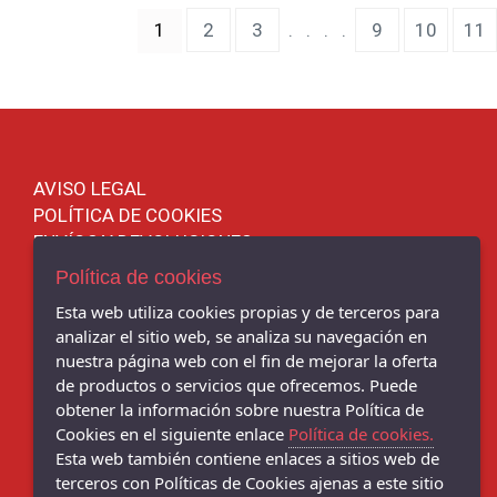
(current)
1
2
3
.
.
.
.
9
10
11
AVISO LEGAL
POLÍTICA DE COOKIES
ENVÍOS Y DEVOLUCIONES
POLÍTICA DE PRIVACIDAD
Política de cookies
Esta web utiliza cookies propias y de terceros para
analizar el sitio web, se analiza su navegación en
nuestra página web con el fin de mejorar la oferta
Chema Sport - C/ BENITO CORBAL, 14, PONTEVEDRA - 36001
de productos o servicios que ofrecemos. Puede
(Pontevedra)
obtener la información sobre nuestra Política de
986 103 397
Cookies en el siguiente enlace
Política de cookies.
Esta web también contiene enlaces a sitios web de
Chema Sneakers - C/ DANIEL DE LA SOTA, 9, - 36001 (Pontevedra)
986 102 081
terceros con Políticas de Cookies ajenas a este sitio