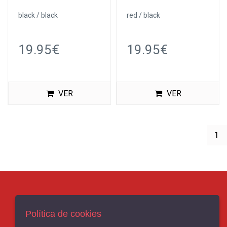
black / black
red / black
19.95€
19.95€
VER
VER
(c
1
AVISO LEGAL
Política de cookies
POLÍTICA DE COOKIES