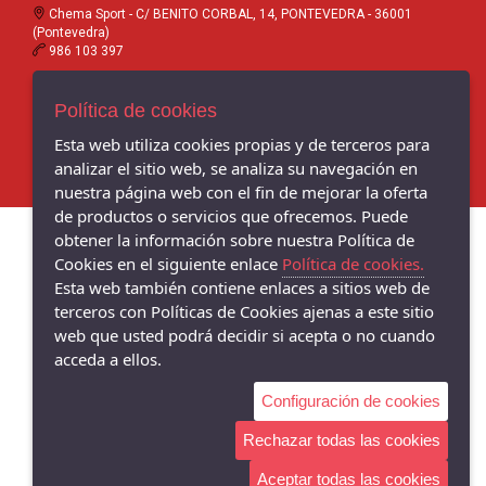
Chema Sport - C/ BENITO CORBAL, 14, PONTEVEDRA - 36001
(Pontevedra)
986 103 397
Chema Sneakers - C/ DANIEL DE LA SOTA, 9, - 36001 (Pontevedra)
Política de cookies
986 102 081
Esta web utiliza cookies propias y de terceros para
analizar el sitio web, se analiza su navegación en
nuestra página web con el fin de mejorar la oferta
de productos o servicios que ofrecemos. Puede
obtener la información sobre nuestra Política de
Cookies en el siguiente enlace
Política de cookies.
Esta web también contiene enlaces a sitios web de
terceros con Políticas de Cookies ajenas a este sitio
web que usted podrá decidir si acepta o no cuando
acceda a ellos.
Configuración de cookies
Rechazar todas las cookies
Aceptar todas las cookies