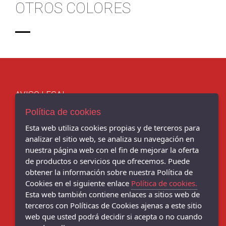
OTROS COLORES
AVISO LEGAL
POLÍTICA DE COOKIES
Política de cookies
ENVÍOS Y DEVOLUCIONES
Esta web utiliza cookies propias y de terceros para
POLÍTICA DE PRIVACIDAD
analizar el sitio web, se analiza su navegación en
nuestra página web con el fin de mejorar la oferta
de productos o servicios que ofrecemos. Puede
obtener la información sobre nuestra Política de
Chema Sport - C/ BENITO CORBAL, 14, PONTEVEDRA - 36001
Cookies en el siguiente enlace
Política de cookies.
(Pontevedra)
Esta web también contiene enlaces a sitios web de
986 103 397
terceros con Políticas de Cookies ajenas a este sitio
web que usted podrá decidir si acepta o no cuando
Chema Sneakers - C/ DANIEL DE LA SOTA, 9, - 36001 (Pontevedra)
986 102 081