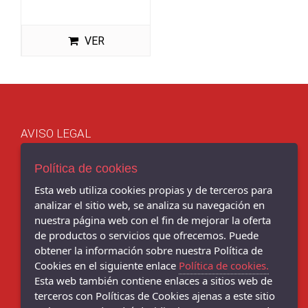
VER
AVISO LEGAL
POLÍTICA DE COOKIES
ENVÍOS Y DEVOLUCIONES
Política de cookies
POLÍTICA DE PRIVACIDAD
Esta web utiliza cookies propias y de terceros para
analizar el sitio web, se analiza su navegación en
nuestra página web con el fin de mejorar la oferta
de productos o servicios que ofrecemos. Puede
obtener la información sobre nuestra Política de
Chema Sport - C/ BENITO CORBAL, 14, PONTEVEDRA - 36001
(Pontevedra)
Cookies en el siguiente enlace
Política de cookies.
986 103 397
Esta web también contiene enlaces a sitios web de
terceros con Políticas de Cookies ajenas a este sitio
Chema Sneakers - C/ DANIEL DE LA SOTA, 9, - 36001 (Pontevedra)