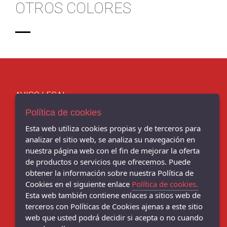
OTROS COLORES
AVISO LEGAL
POLÍTICA DE COOKIES
Política de cookies
ENVÍOS Y DEVOLUCIONES
Esta web utiliza cookies propias y de terceros para
POLÍTICA DE PRIVACIDAD
analizar el sitio web, se analiza su navegación en
nuestra página web con el fin de mejorar la oferta
de productos o servicios que ofrecemos. Puede
obtener la información sobre nuestra Política de
Chema Sport - C/ BENITO CORBAL, 14, PONTEVEDRA - 36001
Cookies en el siguiente enlace
Política de cookies.
(Pontevedra)
Esta web también contiene enlaces a sitios web de
986 103 397
terceros con Políticas de Cookies ajenas a este sitio
web que usted podrá decidir si acepta o no cuando
Chema Sneakers - C/ DANIEL DE LA SOTA, 9, - 36001 (Pontevedra)
986 102 081